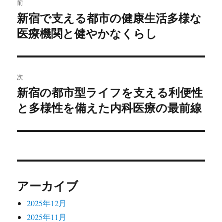
前
稿
新宿で支える都市の健康生活多様な
前
医療機関と健やかなくらし
の
ナ
投
ビ
稿:
ゲ
次
新宿の都市型ライフを支える利便性
次
ー
と多様性を備えた内科医療の最前線
の
シ
投
稿:
ョ
ン
アーカイブ
2025年12月
2025年11月