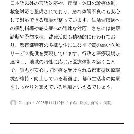
日本語以外の言語対応や、夜間・休日の診療体制、
救急対応も整備されており、急な体調不良にも安心
して対応できる環境が整っています。生活習慣病へ
の個別指導や感染症への迅速な対応、さらには健康
診断や予防接種、啓発活動も積極的に行われてお
り、都市部特有の多様な住民に公平で質の高い医療
サービス提供を実現しています。行政と医療現場が
連携し、地域の特性に応じた医療体制を築くこと
で、誰もが安心して医療を受けられる都市型医療環
境が維持・向上している新宿は、都市生活者の健康
をしっかりと支えている地域といえるでしょう。
投
投
カ
タ
Giorgio
2025年11月12日
内科
,
医療
,
新宿
病院
稿
稿
テ
グ
者
日:
ゴ
リ
ー
投