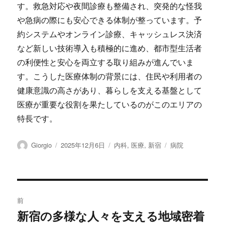
す。救急対応や夜間診療も整備され、突発的な怪我
や急病の際にも安心できる体制が整っています。予
約システムやオンライン診療、キャッシュレス決済
など新しい技術導入も積極的に進め、都市型生活者
の利便性と安心を両立する取り組みが進んでいま
す。こうした医療体制の背景には、住民や利用者の
健康意識の高さがあり、暮らしを支える基盤として
医療が重要な役割を果たしているのがこのエリアの
特長です。
投
投
カ
タ
Giorgio
2025年12月6日
内科
,
医療
,
新宿
病院
稿
稿
テ
グ
者
日:
ゴ
リ
ー
投
前
稿
新宿の多様な人々を支える地域密着
前