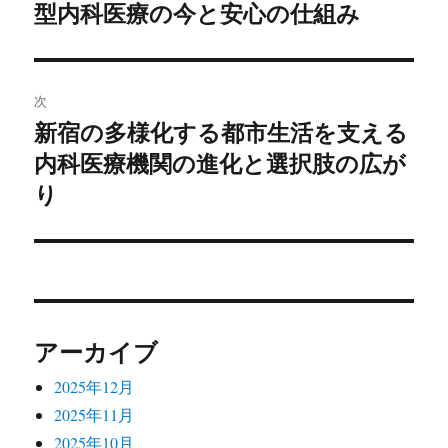
型内科医療の今と安心の仕組み
の
ナ
投
ビ
稿:
ゲ
次
新宿の多様化する都市生活を支える
次
ー
内科医療機関の進化と選択肢の広が
の
シ
投
り
稿:
ョ
ン
アーカイブ
2025年12月
2025年11月
2025年10月